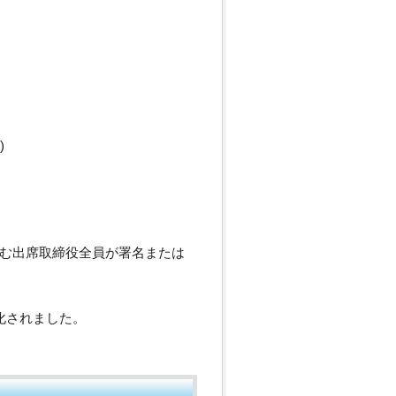
)
む出席取締役全員が署名または
化されました。